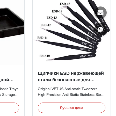
Щипчики ESD нержавеющей
дной
стали безопасные для
са для
точности чистой комнаты
astic Trays
Original VETUS Anti-static Tweezers
ия
высокой
s Storage
High Precision Anti Static Stainless Steel
conductive
ESD Tweezer for Cleanroom Assembly
 Storage 2,
Tools Product features: 1. It is made of
Лучшая цена
 stackable,
stainless steel; 2. Anti magnetism and