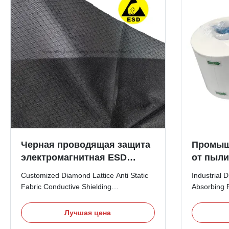
Черная проводящая защита
Промыш
электромагнитная ESD
от пыли
антистатическая ткань
бумага
Customized Diamond Lattice Anti Static
Industrial 
масло, 
Fabric Conductive Shielding
Absorbing 
ткань 2
Electromagnetic Esd Antistatic Fabric
Dust-Free 
свободн
This Customized Diamond Lattice Anti-
Description:
Лучшая цена
Static Fabric is engineered with a
wiping clot