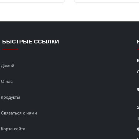
l wood pulp and polyester
3, Provides excellent physical s
aw materials to form a wood
safely transport ESD sensitiv
er double-layer ...
ideal for carts, ...
БЫСТРЫЕ ССЫЛКИ
Домой
О нас
продукты
Связаться с нами
Карта сайта