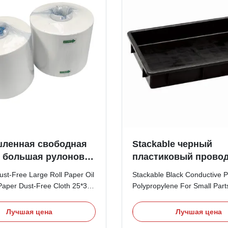
ленная свободная
Stackable черный
 большая рулоновая
пластиковый прово
, поглощающая
полипропилен подно
Dust-Free Large Roll Paper Oil
Stackable Black Conductive Pl
свободная от пыли
небольшого хранен
Paper Dust-Free Cloth 25*38
Polypropylene For Small Part
5*38 Белая
частей
Paper White Dust-Free Paper
Description: 1, It is made of 
ая от пыли бумага
 The large roll industrial
Polypropylene for Small Parts
Лучшая цена
Лучшая цена
h adopts a technology that
Smooth base and inner walls,