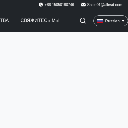
+86-15050190746
Sales01@allesd.com
СТВА
СВЯЖИТЕСЬ МЫ
Russian