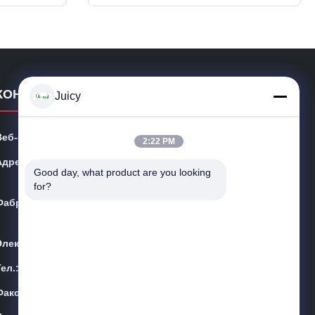
tability,
anti acid; 3. The hardness of the tip is
e devices,
very good, and it is not easy to deform.
The HRC is more than 40, ...
КОНТАКТНЫЕ ДАННЫЕ
Juicy
Веб-сайт:
esdsafematerials.com
2:22 PM
Адрес:
No.668, бульвар Fengting, промышленный парк Суч
Good day, what product are you looking 
жоу, провинция Цзянсу, Китай
for?
Фабрика:
No.668, бульвар Fengting, промышленный парк Суч
жоу, провинция Цзянсу, Китай
Электронная почта:
Sales01@allesd.com
Тел.:
86-512-65883749
Факс:
86-512-66190772