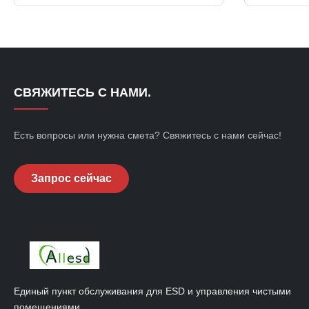
precision-woven structure that integrates
uses natura
high-tenacity polyester with conductive
fibers as r
carbon fibers, forming a stable ...
pulp/polyest
СВЯЖИТЕСЬ С НАМИ.
Есть вопросы или нужна смета? Свяжитесь с нами сейчас!
Запрос сейчас
Единый пункт обслуживания для ESD и управления чистыми
помещениями