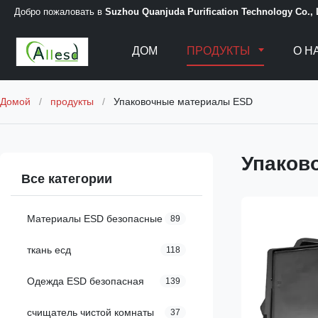
Добро пожаловать в
Suzhou Quanjuda Purification Technology Co.,
ДОМ
ПРОДУКТЫ
О Н
Домой
/
продукты
/
Упаковочные материалы ESD
Упаков
Все категории
Материалы ESD безопасные
89
ткань есд
118
Одежда ESD безопасная
139
счищатель чистой комнаты
37