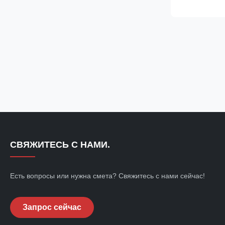
compartment int
It is construct
material to pr
Discharge (ES
ESD Arc Ring P
Color: Black, 
450*190*110
СВЯЖИТЕСЬ С НАМИ.
Есть вопросы или нужна смета? Свяжитесь с нами сейчас!
Запрос сейчас