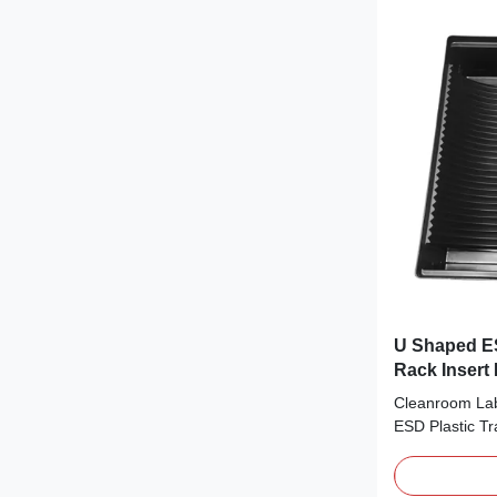
from being gen
greatly protec
from potential 
standard
U Shaped E
Rack Insert 
26 Slot
Cleanroom La
ESD Plastic Tr
Insert Plate An
purpose is to f
ESD storage ra