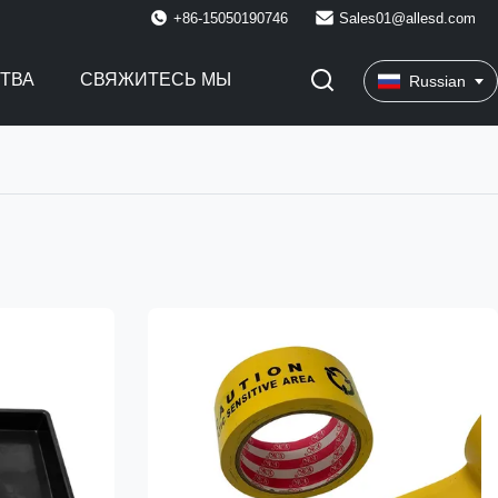
+86-15050190746
Sales01@allesd.com
СТВА
СВЯЖИТЕСЬ МЫ
Russian