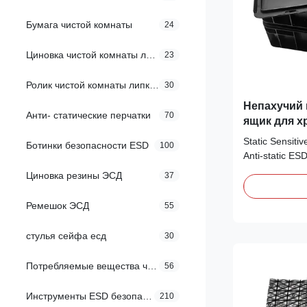
Бумага чистой комнаты
24
Циновка чистой комнаты липкая
23
Ролик чистой комнаты липкий
30
Непахучий 
Анти- статические перчатки
70
ящик для х
рассекате
Static Sensiti
Ботинки безопасности ESD
100
Anti-static ES
ESD Anti stati
Циновка резины ЭСД
37
name ESD Anti
Plastic , Injec
Ремешок ЭСД
55
diameter 400 *
other sizes Co
стулья сейфа есд
30
10e4ohms~10e
used for trans
Потребляемые вещества чистой комнаты
56
devices ESD St
handle: thicke
Инструменты ESD безопасные
210
move, smooth 