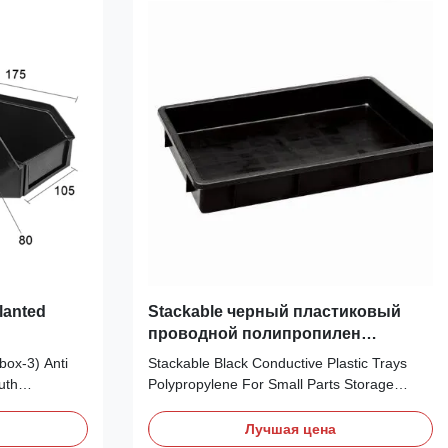
size 47.5*38*35.5cm) Application: It can be
 Color
widely used in electronic manufacturers,
e Double,Easy
laboratories and research laboratories.
6-109ohms
Stainless steel material can resist strong
Slanted
Stackable черный пластиковый
проводной полипропилен
подноса для небольшого хранения
ox-3) Anti
Stackable Black Conductive Plastic Trays
частей
uth
Polypropylene For Small Parts Storage
roduct name:
Description: 1, It is made of conductive
s Main
Polypropylene for Small Parts Storage 2,
Лучшая цена
rized
Smooth base and inner walls, stackable, 3,