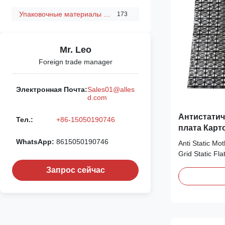
Упаковочные материалы ESD
173
Mr. Leo
Foreign trade manager
Электронная Почта:
Sales01@alles
d.com
Антистатич
Тел.:
+86-15050190746
плата Карт
графическо
WhatsApp:
8615050190746
Anti Static M
статическа
Grid Static Fl
hood effect PE
Запрос сейчас
formed by blow
density polyet
low-density po
by printing wit
and cutting to 