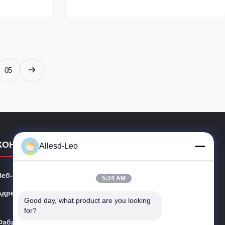
ntages of high
Provides excellent physical stability, safely
heat
transport ESD sensitive devices, ideal for
ability, good
carts, conveyors and work in process. 4,
emperature
Typical surface resistance: 104-108ohms
an be
Features ESD Safe Yes External Dimension
 Molding Box
As below Internal Dimension As below
05
n the
Material Conductive
КОНТАКТНЫЕ ДАННЫЕ
Allesd-Leo
Веб-сайт:
esdsafematerials.com
5:24 AM
Адрес:
No.668, бульвар Fengting, промышленный парк Суч
Good day, what product are you looking 
жоу, провинция Цзянсу, Китай
for?
Фабрика:
No.668, бульвар Fengting, промышленный парк Суч