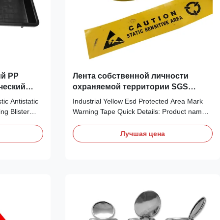
ый PP
Лента собственной личности
ческий
охраняемой территории SGS
ерный ESD
50mmx22m ESD слипчивая
c Antistatic
Industrial Yellow Esd Protected Area Mark
предупреждающая
ng Blister
Warning Tape Quick Details: Product name
n Plastic
Esd Protected Area Mark Warning Tape
merized PP
Material Vinyl Size 50mmx22m or
Лучшая цена
d
Customized Sizes Color yellow Thickness
tages of high
0.14-0.15mm Adhesive Single Sided Feature
at resistance,
ANTISTATIC Industrial use Electronic,ESD
d
shielding packaging raw material,IC PCB
emperature
board,Factory Printing: CAUTION STATIC
jection
SENSITIVE AREA (Full English Version)
 be
(Chinese&English Version options)
xic to human
Description: 1, Bright yellow vinyl floor tape