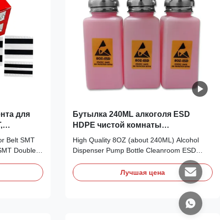
with
ента для
Бутылка 240ML алкоголя ESD
,
HDPE чистой комнаты
пластиковая
r Belt SMT
High Quality 8OZ (about 240ML) Alcohol
 SMT Double
Dispenser Pump Bottle Cleanroom ESD
signed
Plastic Alcohol Bottle ESD Alcohol Bottle
technology
Specifications: Size 8OZ/or 4OZ/6OZ
Лучшая цена
ainly used to
customized Material HDPE Color Pink,
ectronic
Blue,White, Extrusion Amount/Once
e continuity
8OZ(about 240ML) Package 1pc/gift box
 line
(box size 9*9*12.1cm) 60pc/carton (carton