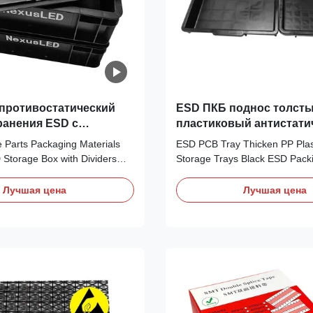
противостатический
ESD ПКБ поднос толст
ранения ESD с
пластиковый антистати
лями
поднос для хранения ч
ve Parts Packaging Materials
ESD PCB Tray Thicken PP Plasti
упаковочный пузырь
D Storage Box with Dividers
Storage Trays Black ESD Packi
c Box Description: Product
Product name: Antistatic Thicke
 static Box Main Materials PP
Trays Product material:Copoly
Лучшая цена
Лучшая цена
tion molding Size Outer
(polypropylene) Copolymerize
 300 * 120mm / Contact us for
polypropylene:It has the advan
lor Black Surface Resistance
strength, high rigidity, good he
6ohms Applications Widely
good dimensional stability, goo
portation of ESD sensitive
processability and good low t
orage Box details: 1.Side
toughness Process:one-time in
ned reinforced handle, easy to
molding Color:Black (color can
surface
customized) Feature: 1. Nonto