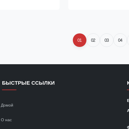
o 26 individual, upright slots.
polypropylene: It has the adva
ed from static-dissipative
strength, high stiffness, good 
event damage to Electrostatic
resistance, good dimensional st
D)-sensitive devices. Name:
processability and good low t
lastic Tray Material: Plastic
toughness Color: Black/color c
or Customized Size:
customized Process: Injection
01
02
03
04
MM/medium
Applications: It is widely used i
БЫСТРЫЕ ССЫЛКИ
Домой
О нас