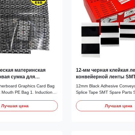
body 2.
еская материнская
12-мм черная клейкая л
овая сумка для
конвейерной ленты SMT
й карты Решетка
безопасная для ESD
otherboard Graphics Card Bag
12mm Black Adhesive Conveyo
я Плоская рту PE сумка
at Mouth PE Bag 1. Induction
Splice Tape SMT Spare Parts
 anti-static mesh bag is
Splice Tape It is a material de
 molding a mixture of low-
specifically for surface mount 
Лучшая цена
Лучшая цена
hylene (LDPE) and wire type
(SMT) production lines. It is m
lyethylene (LLDPE), followed
connect the material tape of el
h conductive ink, heat sealing,
component feeders, ensuring th
form. Prevent static electricity
and efficiency of the production