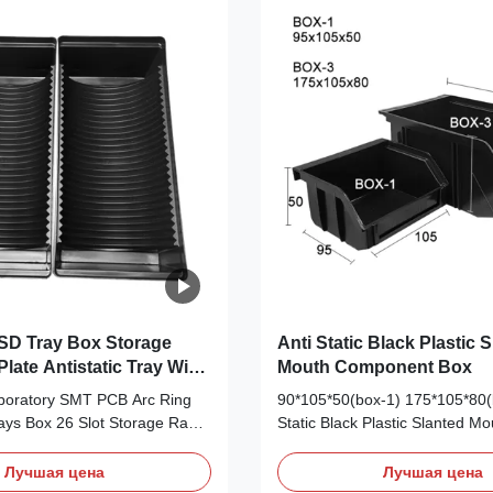
erated inside the bag, and
Description: Material PET Size
t static sensitive components
8MM,12MM,16MM,24MM,24MM
hazards. 2. Anti static
Yellow, Blue, Black,Silver Typ
to tear Surface resistance 10
Application
SD Tray Box Storage
Anti Static Black Plastic 
Plate Antistatic Tray With
Mouth Component Box
boratory SMT PCB Arc Ring
90*105*50(box-1) 175*105*80(b
ays Box 26 Slot Storage Rack
Static Black Plastic Slanted Mo
tistatic Tray Its primary
Component Box Description: P
it inside a larger U-shaped
ESD Plastic Container Box Bin
Лучшая цена
Лучшая цена
ck or box, dividing the main
Materials: PP Plastic Copolyme