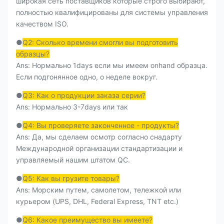
широкая сеть поставщиков которые строго выбирают,
полностью квалифицированы для системы управления
качеством ISO.
●
Q2: Сколько времени смогли вы подготовить
образцы?
Ans: Нормально 1days если мы имеем onhand образца.
Если подгонянное одно, о неделе вокруг.
●
Q3: Как о продукции заказа серии?
Ans: Нормально 3-7days или так
●
Q4: Вы проверяете законченное - продукты?
Ans: Да, мы сделаем осмотр согласно снадарту
Международной организации стандартизации и
управляемый нашим штатом QC.
●
Q5: Как вы грузите товары?
Ans: Морским путем, самолетом, тележкой или
курьером (UPS, DHL, Federal Express, TNT etc.)
●
Q6: Какое преимущество вы имеете?