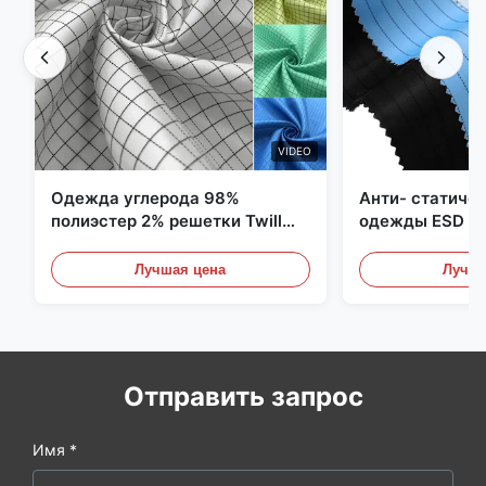
VIDEO
Одежда углерода 98%
Анти- статиче
полиэстер 2% решетки Twill
одежды ESD уг
5mm 1/2 противостатическая
полиэстера 11
Лучшая цена
Лучша
Отправить запрос
Имя *