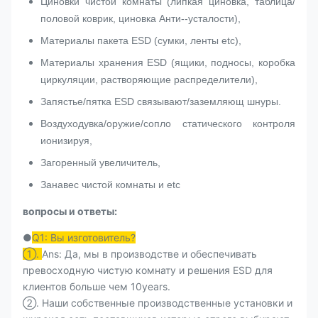
Циновки чистой комнаты (липкая циновка, таблица/
половой коврик, циновка Анти--усталости),
Материалы пакета ESD (сумки, ленты etc),
Материалы хранения ESD (ящики, подносы, коробка
циркуляции, растворяющие распределители),
Запястье/пятка ESD связывают/заземляющ шнуры.
Воздуходувка/оружие/сопло статического контроля
ионизируя,
Загоренный увеличитель,
Занавес чистой комнаты и etc
вопросы и ответы:
●
Q1: Вы изготовитель?
①.
Ans: Да, мы в производстве и обеспечивать
превосходную чистую комнату и решения ESD для
клиентов больше чем 10years.
②. Наши собственные производственные установки и