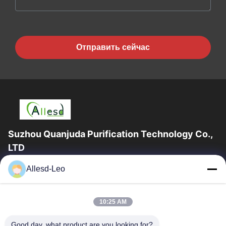
Отправить сейчас
Suzhou Quanjuda Purification Technology Co.,
LTD
опыт 16years, как ведущие изготовитель и экспортер ESD &
Allesd-Leo
продуктов чистой комнаты, мы предлагаем полную
линейку ESD & оборудования и поставок...
Быстрые Ссылки
10:25 AM
Дом
Продукты
Good day, what product are you looking for?