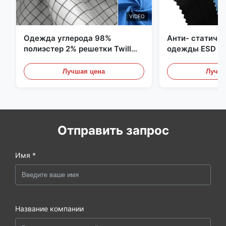
VIDEO
Одежда углерода 98%
Анти- статиче
полиэстер 2% решетки Twill
одежды ESD уг
5mm 1/2 противостатическая
полиэстера 11
Лучшая цена
Лучша
Отправить запрос
Имя *
Название компании