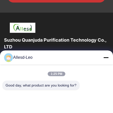
Suzhou Quanjuda Purification Technology Co.,
LTD
опыт 16years, как ведущие изготовитель и экспортер ESD &
Allesd-Leo
продуктов чистой комнаты, мы предлагаем полную
линейку ESD & оборудования и поставок...
Быстрые Ссылки
1:25 PM
Дом
Продукты
Good day, what product are you looking for?
О Нас
Путешествие Фабрики
Проверка Качества
Свяжитесь Мы
Спросите Цитату
Связаться С Нами