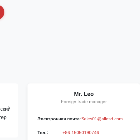
Mr. Leo
Foreign trade manager
еский
тер
Электронная почта:
Sales01@allesd.com
Тел.:
+86-15050190746