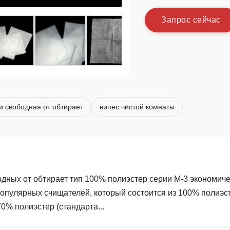
З
а
п
р
о
с
с
е
й
ч
а
с
и свободная от обтирает
випес чистой комнаты
одных от обтирает тип 100% полиэстер серии M-3 экономич
популярных счищателей, который состоится из 100% полиэс
70% полиэстер (стандарта...