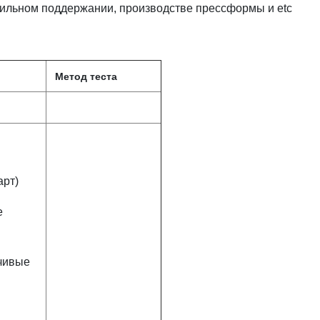
бильном поддержании, производстве прессформы и etc
Метод теста
арт)
е
йчивые