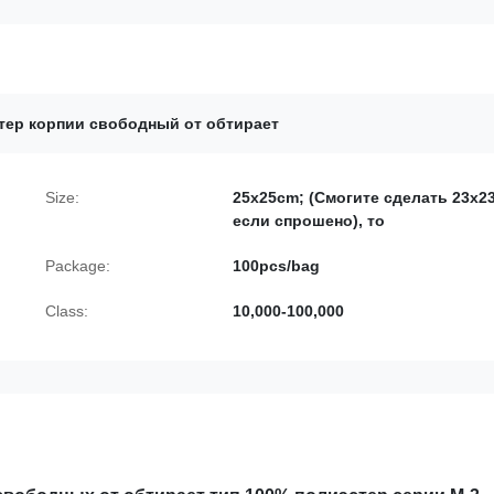
тер корпии свободный от обтирает
Size:
25x25cm; (Смогите сделать 23x2
если спрошено), то
Package:
100pcs/bag
Class:
10,000-100,000