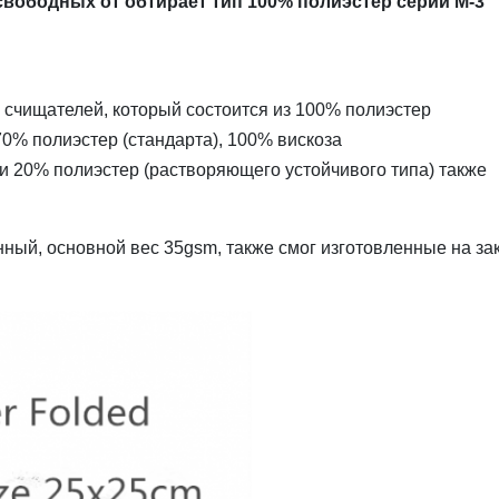
свободных от обтирает тип 100% полиэстер серии M-3
 счищателей, который состоится из 100% полиэстер
 70% полиэстер (стандарта), 100% вискоза
 и 20% полиэстер (растворяющего устойчивого типа) также
ый, основной вес 35gsm, также смог изготовленные на за