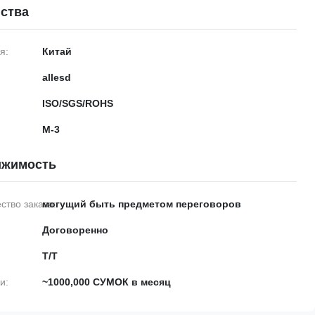
ства
я:
Китай
allesd
ISO/SGS/ROHS
М-3
ижимость
тво заказа:
могущий быть предметом переговоров
Договоренно
T/T
и:
~1000,000 СУМОК в месяц