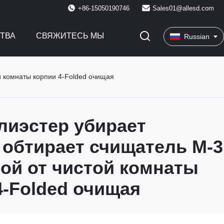
+86-15050190746
Sales01@allesd.com
СТВА
СВЯЖИТЕСЬ МЫ
Russian
й комнаты корпии 4-Folded очищая
лиэстер убирает
 обтирает счищатель M-3
ой от чистой комнаты
4-Folded очищая