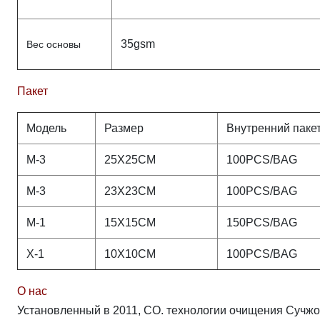
35gsm
Вес основы
Пакет
Модель
Размер
Внутренний паке
M-3
25X25CM
100PCS/BAG
M-3
23X23CM
100PCS/BAG
M-1
15X15CM
150PCS/BAG
X-1
10X10CM
100PCS/BAG
О нас
Установленный в 2011, CO. технологии очищения Сучжо