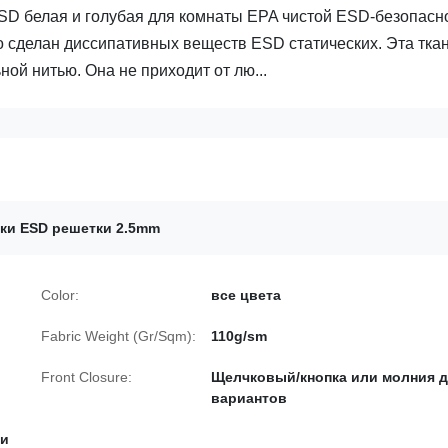
SD белая и голубая для комнаты EPA чистой ESD-безопасн
 сделан диссипативных веществ ESD статических. Эта тка
ой нитью. Она не приходит от лю...
тки ESD решетки 2.5mm
Color:
все цвета
Fabric Weight (Gr/Sqm):
110g/sm
Front Closure:
Щелчковый/кнопка или молния 
вариантов
ли