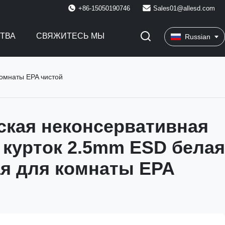
+86-15050190746
Sales01@allesd.com
СТВА
СВЯЖИТЕСЬ МЫ
Russian
комнаты EPA чистой
ская неконсервативная
 курток 2.5mm ESD белая
ая для комнаты EPA