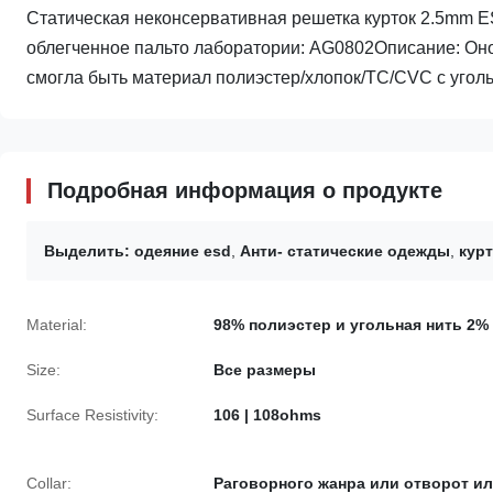
Статическая неконсервативная решетка курток 2.5mm E
облегченное пальто лаборатории: AG0802Описание: Оно
смогла быть материал полиэстер/хлопок/TC/CVC с угольн
Подробная информация о продукте
Выделить:
одеяние esd
,
Анти- статические одежды
,
кур
Material:
98% полиэстер и угольная нить 2%
Size:
Все размеры
Surface Resistivity:
106 | 108ohms
Collar:
Раговорного жанра или отворот и