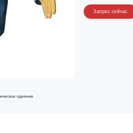
З
а
п
р
о
с
с
е
й
ч
а
с
тическое одеяние