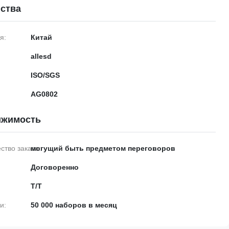
ства
я:
Китай
allesd
ISO/SGS
AG0802
ижимость
тво заказа:
могущий быть предметом переговоров
Договоренно
T/T
и:
50 000 наборов в месяц