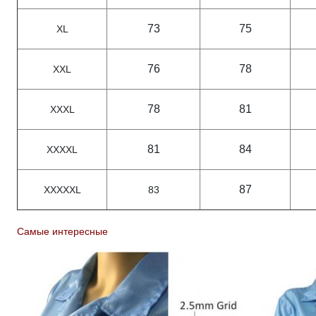
73
75
XL
76
78
XXL
78
81
XXXL
81
84
XXXXL
87
XXXXXL
83
Самые интересные