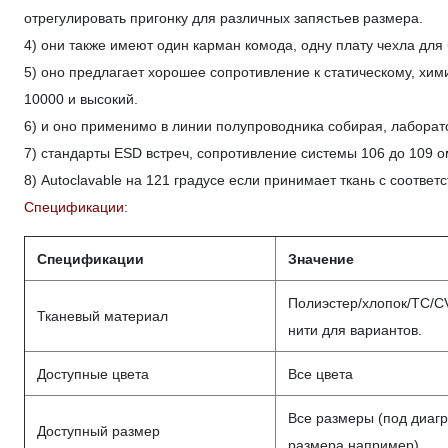
отрегулировать пригонку для различных запястьев размера.
4) они также имеют один карман комода, одну плату чехла для
5) оно предлагает хорошее сопротивление к статическому, хим
10000 и высокий.
6) и оно применимо в линии полупроводника собирая, лаборато
7) стандарты ESD встреч, сопротивление системы 106 до 109 
8) Autoclavable на 121 градусе если принимает ткань с соотв
Спецификации:
Спецификации
Значение
Полиэстер/хлопок/TC/C
Тканевый материал
нити для вариантов.
Доступные цвета
Все цвета
Все размеры (под диаг
Доступный размер
размера например)