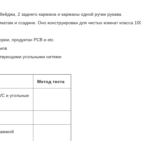
 бейджа, 2 заднего кармана и карманы одной ручки рукава.
икатам и ссадине. Оно конструирован для чистых комнат класса 10
рии, продуктах PCB и etc.
омов
етствующими угольными нитями
Метод теста
VC и угольные
раммой