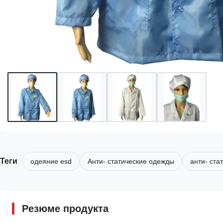
Теги
одеяние esd
Анти- статические одежды
анти- ста
Резюме продукта