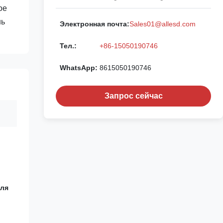
ое
нь
Электронная почта:
Sales01@allesd.com
Тел.:
+86-15050190746
WhatsApp:
8615050190746
Запрос сейчас
для