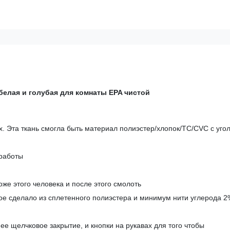
белая и голубая для комнаты EPA чистой
. Эта ткань смогла быть материал полиэстер/хлопок/TC/CVC с уго
 работы
оже этого человека и после этого смолоть
рое сделало из сплетенного полиэстера и минимум нити углерода 2
ее щелчковое закрытие, и кнопки на рукавах для того чтобы