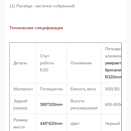
11) Pacakge: частично собранный
Технические спецификации
Пятизвездоч
Стул
алюминий
Деталь
работы
Основание
умирает
ESD
бросание,
R320mm
Материал
Полиуретан
Емкость веса
300LBS
Задний
Высота
380*320mm
600-800mm
размер
регулируемая
Размер
440*420mm
Цвет
Черный
места