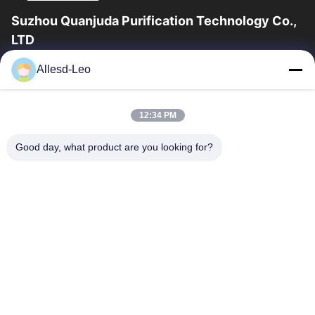
Suzhou Quanjuda Purification Technology Co.,
LTD
опыт 16years, как ведущие изготовитель и экспортер ESD &
Allesd-Leo
продуктов чистой комнаты, мы предлагаем полную
линейку ESD & оборудования и поставок...
Быстрые Ссылки
12:34 PM
Дом
Продукты
Good day, what product are you looking for?
О Нас
Путешествие Фабрики
Проверка Качества
Свяжитесь Мы
Спросите Цитату
Связаться С Нами
0086-512-65883749
0086-512-66190772
Sales01@allesd.com