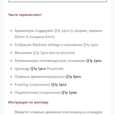
Части перечисляют:
Адвокатура поддержки Q'ty 1pcs (L-форма, ширина
60mm & толщина 6mm)
Собрание Backrest w/hinge и маховичок Q'ty 1pcs
Механизм Q'ty 1pcs места w/control
Алюминиевое пятизвездочное основание
Q'ty 1pcs
Цилиндр
Q'ty 1pcs
Pnuematic
Плавные движения/рицинусы
Q'ty 5pcs
Footring (опционное)
Q'ty 1pcs
Подлокотники (опционное)
Q'ty 1pair
Инструкции по монтажу
Введите плавные движения или рицинусы в каждую