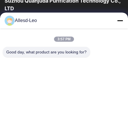
Suzhou Quanjuda Purification Technology Co.,
LTD
опыт 16years, как ведущие изготовитель и экспортер ESD &
Allesd-Leo
продуктов чистой комнаты, мы предлагаем полную
линейку ESD & оборудования и поставок...
Быстрые Ссылки
3:57 PM
Дом
Продукты
Good day, what product are you looking for?
О Нас
Путешествие Фабрики
Проверка Качества
Свяжитесь Мы
Спросите Цитату
Связаться С Нами
0086-512-65883749
0086-512-66190772
Sales01@allesd.com