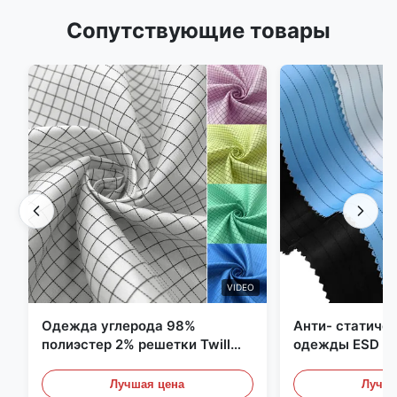
Сопутствующие товары
VIDEO
Одежда углерода 98%
Анти- статиче
полиэстер 2% решетки Twill
одежды ESD уг
5mm 1/2 противостатическая
полиэстера 11
Лучшая цена
Лучша