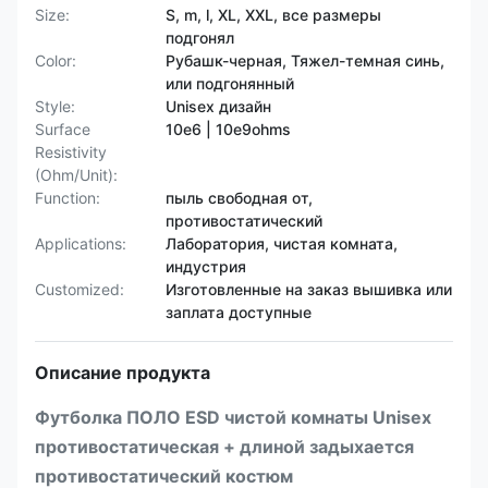
Size:
S, m, l, XL, XXL, все размеры
подгонял
Color:
Рубашк-черная, Тяжел-темная синь,
или подгонянный
Style:
Unisex дизайн
Surface
10e6 | 10e9ohms
Resistivity
(Ohm/Unit):
Function:
пыль свободная от,
противостатический
Applications:
Лаборатория, чистая комната,
индустрия
Customized:
Изготовленные на заказ вышивка или
заплата доступные
Описание продукта
Футболка ПОЛО ESD чистой комнаты Unisex
противостатическая + длиной задыхается
противостатический костюм