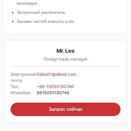
ионизируя,
Загоренный увеличитель,
Занавес чистой комнаты и etc
Mr. Leo
Foreign trade manager
Электронная
Sales01@allesd.com
почта:
Тел.:
+86-15050190746
WhatsApp:
8615050190746
Запрос сейчас