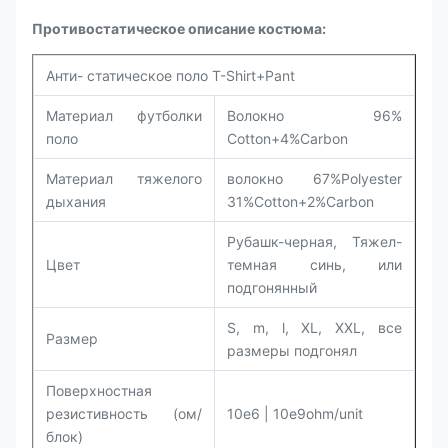
Противостатическое описание костюма:
Анти- статическое поло T-Shirt+Pant
Материал футболки
Волокно 96%
поло
Cotton+4%Carbon
Материал тяжелого
волокно 67%Polyester
дыхания
31%Cotton+2%Carbon
Рубашк-черная, Тяжел-
Цвет
темная синь, или
подгонянный
S, m, l, XL, XXL, все
Размер
размеры подгонял
Поверхностная
резистивность (ом/
10e6 | 10e9ohm/unit
блок)