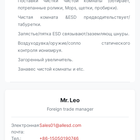
Поставки чистки чистой комнаты (обтирает,
потрепанные ролики, Mops, щетки, пробирки).
Чистая комната &ESD предводительствует/
табуретки.
Запястье/пятка ESD связывают/заземляющ шнуры.
Воздуходувка/оружие/сопло статического
контроля ионизируя.
Загоренный увеличитель.
Занавес чистой комнаты и etc.
Mr. Leo
Foreign trade manager
Электронная
Sales01@allesd.com
почта:
Тел.:
+86-15050190746