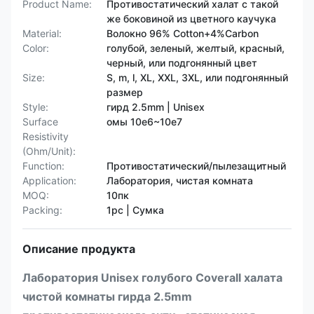
Product Name:
Противостатический халат с такой
же боковиной из цветного каучука
Material:
Волокно 96% Cotton+4%Carbon
Color:
голубой, зеленый, желтый, красный,
черный, или подгонянный цвет
Size:
S, m, l, XL, XXL, 3XL, или подгонянный
размер
Style:
гирд 2.5mm | Unisex
Surface
омы 10e6~10e7
Resistivity
(Ohm/Unit):
Function:
Противостатический/пылезащитный
Application:
Лаборатория, чистая комната
MOQ:
10пк
Packing:
1pc | Сумка
Описание продукта
Лаборатория Unisex голубого Coverall халата
чистой комнаты гирда 2.5mm