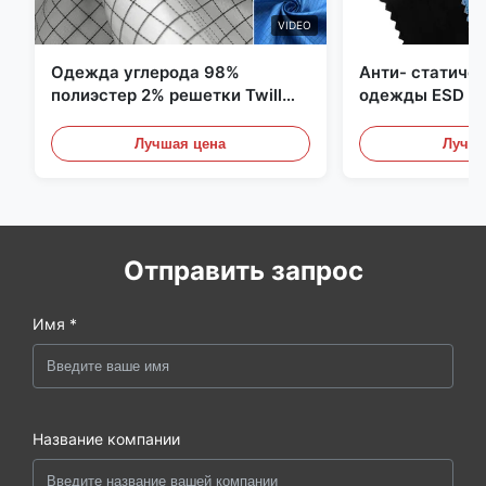
VIDEO
Одежда углерода 98%
Анти- статиче
полиэстер 2% решетки Twill
одежды ESD уг
5mm 1/2 противостатическая
полиэстера 11
Лучшая цена
Лучша
Отправить запрос
Имя *
Название компании