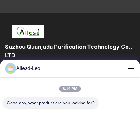
Suzhou Quanjuda Purification Technology Co.,
LTD
опыт 16years, как ведущие изготовитель и экспортер ESD &
Allesd-Leo
продуктов чистой комнаты, мы предлагаем полную
линейку ESD & оборудования и поставок...
Быстрые Ссылки
8:16 PM
Дом
Продукты
Good day, what product are you looking for?
О Нас
Путешествие Фабрики
Проверка Качества
Свяжитесь Мы
Спросите Цитату
Связаться С Нами