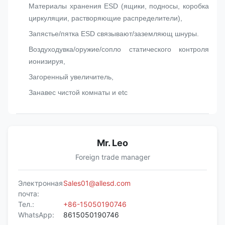
Материалы хранения ESD (ящики, подносы, коробка
циркуляции, растворяющие распределители),
Запястье/пятка ESD связывают/заземляющ шнуры.
Воздуходувка/оружие/сопло статического контроля
ионизируя,
Загоренный увеличитель,
Занавес чистой комнаты и etc
Mr. Leo
Foreign trade manager
Электронная
Sales01@allesd.com
почта:
Тел.:
+86-15050190746
WhatsApp:
8615050190746