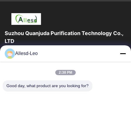
Suzhou Quanjuda Purification Technology Co.,
LTD
опыт 16years, как ведущие изготовитель и экспортер ESD &
Allesd-Leo
продуктов чистой комнаты, мы предлагаем полную
линейку ESD & оборудования и поставок...
Быстрые Ссылки
2:38 PM
Дом
Продукты
Good day, what product are you looking for?
О Нас
Путешествие Фабрики
Проверка Качества
Свяжитесь Мы
Спросите Цитату
Связаться С Нами
0086-512-65883749