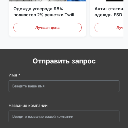
Одежда углерода 98%
Анти- статиче
полиэстер 2% решетки Twill
одежды ESD уг
5mm 1/2 противостатическая
полиэстера 11
Лучшая цена
Лучша
Отправить запрос
Имя *
Название компании