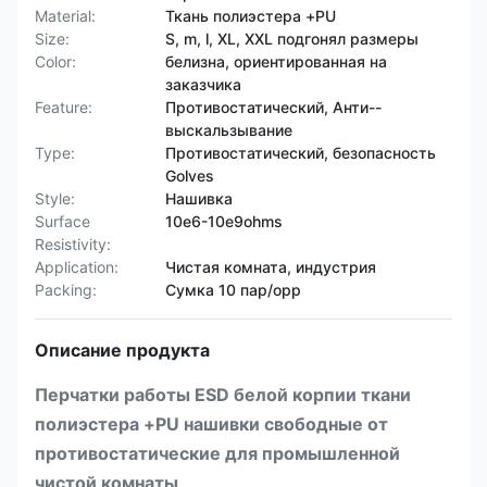
Material:
Ткань полиэстера +PU
Size:
S, m, l, XL, XXL подгонял размеры
Color:
белизна, ориентированная на
заказчика
Feature:
Противостатический, Анти--
выскальзывание
Type:
Противостатический, безопасность
Golves
Style:
Нашивка
Surface
10e6-10e9ohms
Resistivity:
Application:
Чистая комната, индустрия
Packing:
Сумка 10 пар/opp
Описание продукта
Перчатки работы ESD белой корпии ткани
полиэстера +PU нашивки свободные от
противостатические для промышленной
чистой комнаты