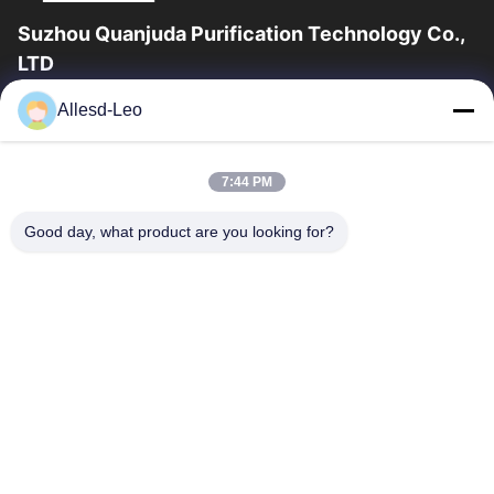
Suzhou Quanjuda Purification Technology Co.,
LTD
опыт 16years, как ведущие изготовитель и экспортер ESD &
Allesd-Leo
продуктов чистой комнаты, мы предлагаем полную
линейку ESD & оборудования и поставок...
Быстрые Ссылки
7:44 PM
Дом
Продукты
Good day, what product are you looking for?
О Нас
Путешествие Фабрики
Проверка Качества
Свяжитесь Мы
Спросите Цитату
Связаться С Нами
0086-512-65883749
0086-512-66190772
Sales01@allesd.com