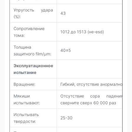
Упругость удара
43
(%):
Сопротивление
1012 до 1513 (не-esd)
тома:
Толщина
40±5
защитного film/µm:
Эксплуатационное
испытание
Вращение:
Гибкий, отсутствие анормалного з
Мякиши
Отсутствие сора падения к
испытывают:
сверните сверх 60 000 раз
Испытывать
25-30
твердости: