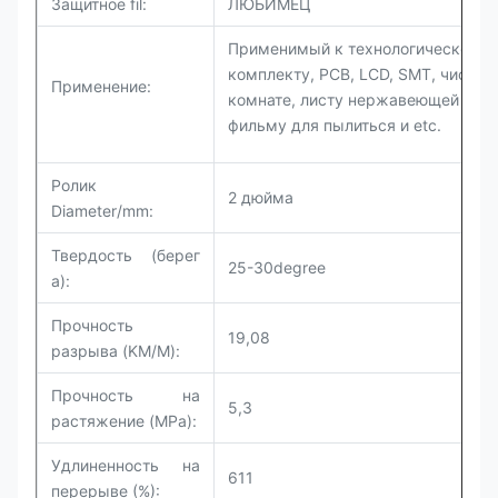
Защитное fil:
ЛЮБИМЕЦ
Применимый к технологическому
комплекту, PCB, LCD, SMT, чистой
Применение:
комнате, листу нержавеющей стал
фильму для пылиться и etc.
Ролик
2 дюйма
Diameter/mm:
Твердость (берег
25-30degree
a):
Прочность
19,08
разрыва (KM/M):
Прочность на
5,3
растяжение (MPa):
Удлиненность на
611
перерыве (%):