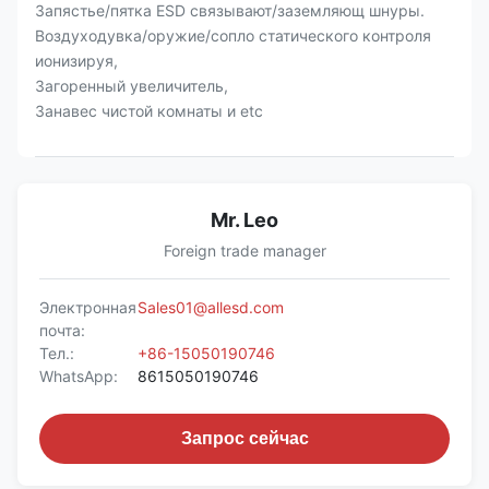
Запястье/пятка ESD связывают/заземляющ шнуры.
Воздуходувка/оружие/сопло статического контроля
ионизируя,
Загоренный увеличитель,
Занавес чистой комнаты и etc
Mr. Leo
Foreign trade manager
Электронная
Sales01@allesd.com
почта:
Тел.:
+86-15050190746
WhatsApp:
8615050190746
Запрос сейчас