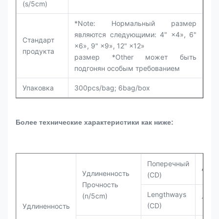
(s/5cm)
*Note: Нормальный размер
являются следующими: 4" ×4», 6"
Стандарт
×6», 9" ×9», 12" ×12»
продукта
размер *Other может быть
подгонян особым требованием
Упаковка
300pcs/bag; 6bag/box
Более технические характеристики как ниже:
Поперечный
40,8
Удлиненность
(CD)
Прочность
Lengthways
(n/5cm)
197,5
(CD)
Удлиненность