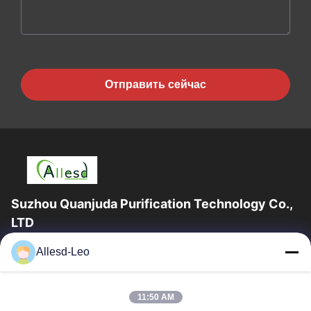
Отправить сейчас
Suzhou Quanjuda Purification Technology Co.,
LTD
опыт 16years, как ведущие изготовитель и экспортер ESD &
Allesd-Leo
продуктов чистой комнаты, мы предлагаем полную
линейку ESD & оборудования и поставок...
Быстрые Ссылки
11:50 AM