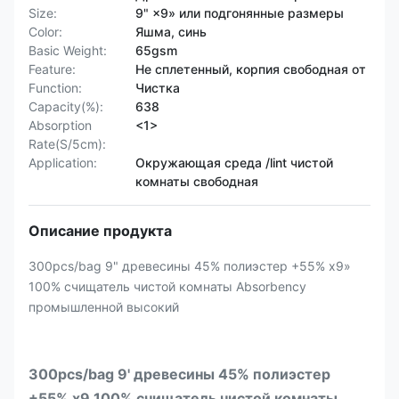
Size:
9" ×9» или подгонянные размеры
Color:
Яшма, синь
Basic Weight:
65gsm
Feature:
Не сплетенный, корпия свободная от
Function:
Чистка
Capacity(%):
638
Absorption
<1>
Rate(S/5cm):
Application:
Окружающая среда /lint чистой
комнаты свободная
Описание продукта
300pcs/bag 9" древесины 45% полиэстер +55% x9»
100% счищатель чистой комнаты Absorbency
промышленной высокий
300pcs/bag 9' древесины 45% полиэстер
+55% x9 100% счищатель чистой комнаты