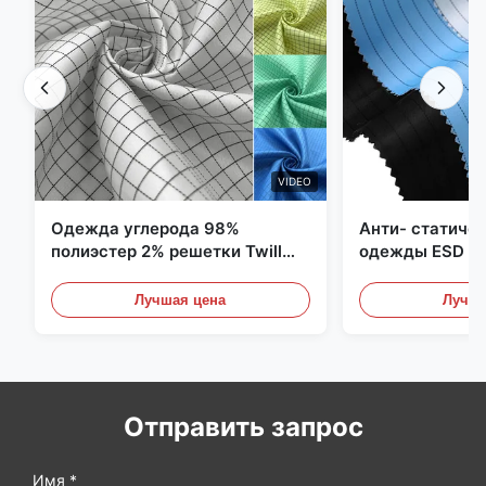
VIDEO
Одежда углерода 98%
Анти- статиче
полиэстер 2% решетки Twill
одежды ESD уг
5mm 1/2 противостатическая
полиэстера 11
Лучшая цена
Лучша
Отправить запрос
Имя *