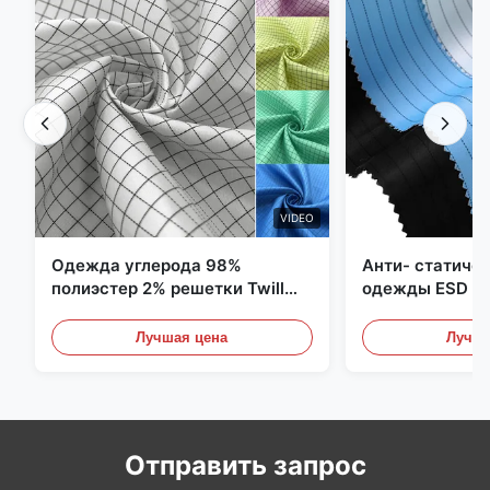
VIDEO
Одежда углерода 98%
Анти- статиче
полиэстер 2% решетки Twill
одежды ESD уг
5mm 1/2 противостатическая
полиэстера 11
Лучшая цена
Лучша
Отправить запрос