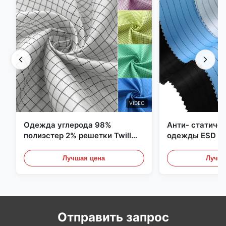
VIDEO
Одежда углерода 98%
Анти- статиче
полиэстер 2% решетки Twill
одежды ESD уг
5mm 1/2 противостатическая
полиэстера 11
Лучшая цена
Лучша
Отправить запрос