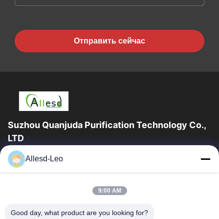
Отправить сейчас
Suzhou Quanjuda Purification Technology Co.,
LTD
опыт 16years, как ведущие изготовитель и экспортер ESD &
Allesd-Leo
продуктов чистой комнаты, мы предлагаем полную
линейку ESD & оборудования и поставок...
Быстрые Ссылки
9:00 AM
Дом
Продукты
Good day, what product are you looking for?