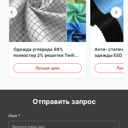
VIDEO
Одежда углерода 98%
Анти- статиче
полиэстер 2% решетки Twill
одежды ESD уг
5mm 1/2 противостатическая
полиэстера 11
Лучшая цена
Лучша
Отправить запрос
Имя *