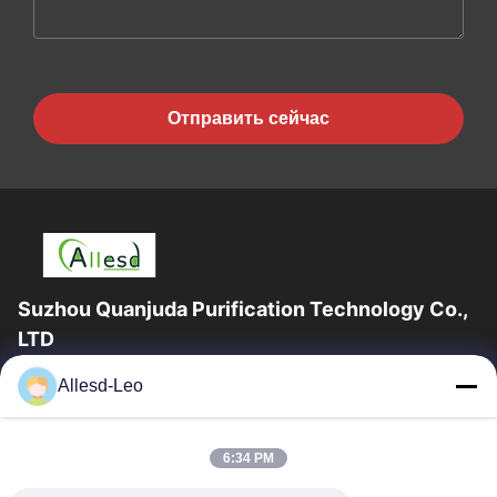
Отправить сейчас
Suzhou Quanjuda Purification Technology Co.,
LTD
опыт 16years, как ведущие изготовитель и экспортер ESD &
Allesd-Leo
продуктов чистой комнаты, мы предлагаем полную
линейку ESD & оборудования и поставок...
Быстрые Ссылки
6:34 PM