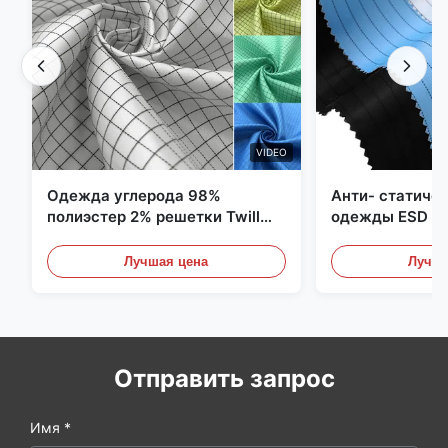
VIDEO
Одежда углерода 98%
Анти- статиче
полиэстер 2% решетки Twill
одежды ESD уг
5mm 1/2 противостатическая
полиэстера 11
Лучшая цена
Лучша
Отправить запрос
Имя *